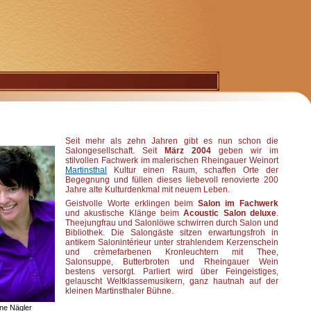
Seit mehr als zehn Jahren gibt es nun schon die
Salongesellschaft. Seit
März 2004
geben wir im
stilvollen Fachwerk im malerischen Rheingauer Weinort
Martinsthal
Kultur einen Raum, schaffen Orte der
Begegnung und füllen dieses liebevoll renovierte 200
Jahre alte Kulturdenkmal mit neuem Leben.
Geistvolle Worte erklingen beim
Salon im Fachwerk
und akustische Klänge beim
Acoustic Salon deluxe
.
Theejungfrau und Salonlöwe schwirren durch Salon und
Bibliothek. Die Salongäste sitzen erwartungsfroh in
antikem Salonintérieur unter strahlendem Kerzenschein
und crèmefarbenen Kronleuchtern mit Thee,
Salonsuppe, Butterbroten und Rheingauer Wein
bestens versorgt. Parliert wird über Feingeistiges,
gelauscht Weltklassemusikern, ganz hautnah auf der
kleinen Martinsthaler Bühne.
ane Nägler