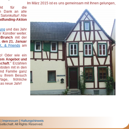
Im März 2015 ist es uns gemeinsam mit Ihnen gelungen,
ojekt für die
en Dank an alle
alonkultur! Alle
dfunding-Aktion
ung
und das Jahr
 Künstler weiter.
-Brunch
mit der
, den 21. Januar
K. & Friends
am
p! Oder wie ein
hrem Angebot und
schaft
.” Erzählen
ebsten mit in den
und Familie ganz
 zu Ihrem Besuch
age, fröhliche
as neue Jahr!
|
Impressum
|
Haftungshinweis
ellschaft. All Rights Reserved.