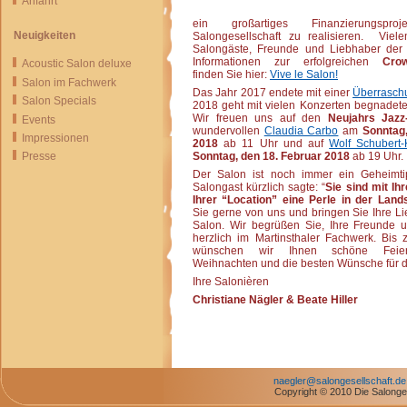
Anfahrt
ein großartiges Finanzierungspr
Neuigkeiten
Salongesellschaft zu realisieren. Viel
Salongäste, Freunde und Liebhaber der S
Informationen zur erfolgreichen
Crow
Acoustic Salon deluxe
finden Sie hier:
Vive le Salon!
Salon im Fachwerk
Das Jahr 2017 endete mit einer
Überrasch
Salon Specials
2018 geht mit vielen Konzerten begnadeter
Wir freuen uns auf den
Neujahrs Jazz
Events
wundervollen
Claudia Carbo
am
Sonntag
Impressionen
2018
ab 11 Uhr und auf
Wolf Schubert-
Sonntag, den 18. Februar 2018
ab 19 Uhr.
Presse
Der Salon ist noch immer ein Geheimti
Salongast kürzlich sagte: “
Sie sind mit I
Ihrer “Location” eine Perle in der Land
Sie gerne von uns und bringen Sie Ihre Li
Salon. Wir begrüßen Sie, Ihre Freunde 
herzlich im Martinsthaler Fachwerk. Bis
wünschen wir Ihnen schöne Feiert
Weihnachten und die besten Wünsche für d
Ihre Salonièren
Christiane Nägler &
Beate Hiller
naegler@salongesellschaft.de
Copyright © 2010 Die Salonges