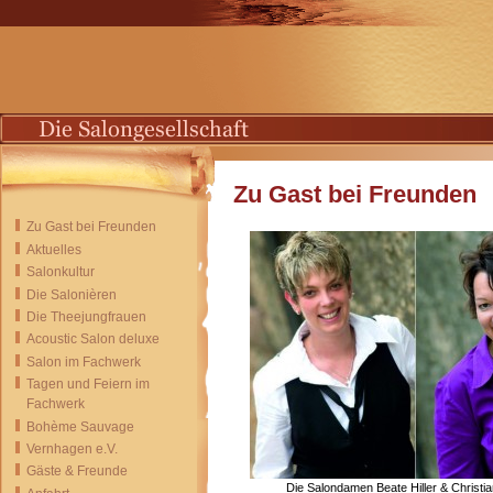
Zu Gast bei Freunden
Zu Gast bei Freunden
Aktuelles
Salonkultur
Die Salonièren
Die Theejungfrauen
Acoustic Salon deluxe
Salon im Fachwerk
Tagen und Feiern im
Fachwerk
Bohème Sauvage
Vernhagen e.V.
Gäste & Freunde
Die Salondamen Beate Hiller & Christi